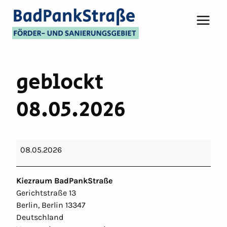
geblockt
08.05.2026
g
08.05.2026
e
b
Kiezraum BadPankStraße
l
Gerichtstraße 13
o
Berlin
,
Berlin
13347
c
Deutschland
k