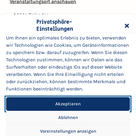
Veranstaltungsort anschauen
t
0
Add to Calendar
8
Privatsphäre-
Kompletten Kalender ansehen
.
Einstellungen
0
Um Ihnen ein optimales Erlebnis zu bieten, verwenden
5
wir Technologien wie Cookies, um Geräteinformationen
.
zu speichern bzw. darauf zuzugreifen. Wenn Sie diesen
2
Technologien zustimmen, können wir Daten wie das
0
Surfverhalten oder eindeutige IDs auf dieser Website
2
verarbeiten. Wenn Sie Ihre Einwilligung nicht erteilen
6
oder zurückziehen, können bestimmte Merkmale und
Funktionen beeinträchtigt werden.
© 2026 | BadPankStraße Mitte
Akzeptieren
Impressum
Datenschutzerklärung
Ablehnen
Sitemap
Erklärung zur digitalen Barrierefreiheit
Voreinstellungen anzeigen