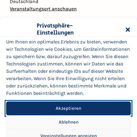
Deutschland
r
Veranstaltungsort anschauen
k
u
Add to Calendar
l
Privatsphäre-
Kompletten Kalender ansehen
i
Einstellungen
s
Um Ihnen ein optimales Erlebnis zu bieten, verwenden
s
wir Technologien wie Cookies, um Geräteinformationen
e
zu speichern bzw. darauf zuzugreifen. Wenn Sie diesen
2
Technologien zustimmen, können wir Daten wie das
2
Surfverhalten oder eindeutige IDs auf dieser Website
.
verarbeiten. Wenn Sie Ihre Einwilligung nicht erteilen
0
oder zurückziehen, können bestimmte Merkmale und
6
Funktionen beeinträchtigt werden.
.
2
© 2026 | BadPankStraße Mitte
Akzeptieren
0
Impressum
2
Datenschutzerklärung
Ablehnen
6
Sitemap
Erklärung zur digitalen Barrierefreiheit
Voreinstellungen anzeigen