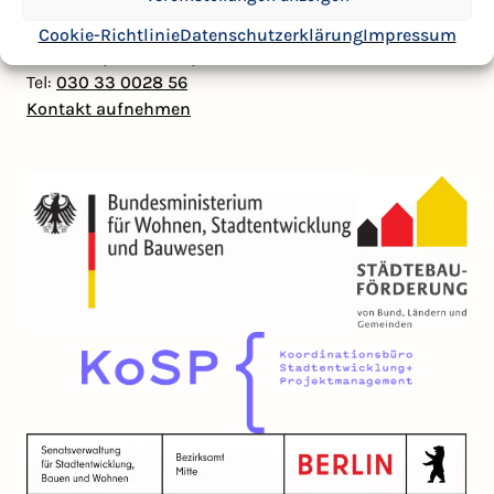
Kontakt
Cookie-Richtlinie
Datenschutzerklärung
Impressum
Mail:
badpank@kosp-berlin.de
Tel:
030 33 0028 56
Kontakt aufnehmen