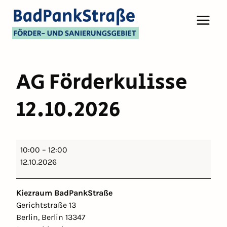
AG Förderkulisse
12.10.2026
A
10:00
–
12:00
G
12.10.2026
F
ö
Kiezraum BadPankStraße
r
Gerichtstraße 13
d
Berlin
,
Berlin
13347
e