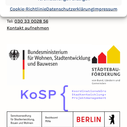
Kontakt
Cookie-Richtlinie
Datenschutzerklärung
Impressum
Mail:
badpank@kosp-berlin.de
Tel:
030 33 0028 56
Kontakt aufnehmen