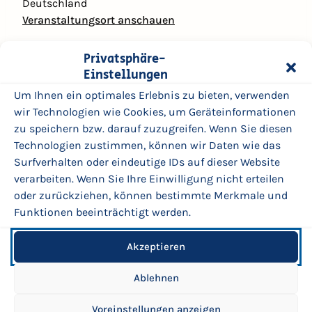
Deutschland
r
Veranstaltungsort anschauen
k
u
Add to Calendar
l
Privatsphäre-
Kompletten Kalender ansehen
i
Einstellungen
s
Um Ihnen ein optimales Erlebnis zu bieten, verwenden
s
wir Technologien wie Cookies, um Geräteinformationen
e
zu speichern bzw. darauf zuzugreifen. Wenn Sie diesen
1
Technologien zustimmen, können wir Daten wie das
2
Surfverhalten oder eindeutige IDs auf dieser Website
.
verarbeiten. Wenn Sie Ihre Einwilligung nicht erteilen
1
oder zurückziehen, können bestimmte Merkmale und
0
Funktionen beeinträchtigt werden.
.
2
© 2026 | BadPankStraße Mitte
Akzeptieren
0
Impressum
2
Datenschutzerklärung
Ablehnen
6
Sitemap
Erklärung zur digitalen Barrierefreiheit
Voreinstellungen anzeigen