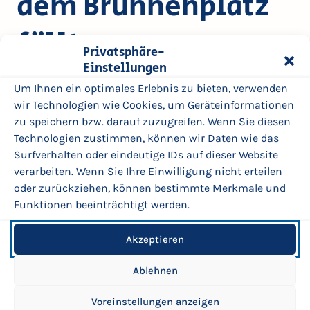
dem Brunnenplatz
fällt aus
Privatsphäre-
Einstellungen
UPDATE: Aufgrund des Wetters fällt die Veranstaltung
auf dem Brunnenplatz heute (29.06.) leider aus. Wir
Um Ihnen ein optimales Erlebnis zu bieten, verwenden
informieren, sobald ein neuer Termin feststeht!
wir Technologien wie Cookies, um Geräteinformationen
zu speichern bzw. darauf zuzugreifen. Wenn Sie diesen
Das Kinder- und Jugendbüro lädt alle Interessierten
Technologien zustimmen, können wir Daten wie das
und besonders die Kinder und Jugendlichen ein, sich
Surfverhalten oder eindeutige IDs auf dieser Website
über die Umgestaltung des Brunnenplatzes zu
verarbeiten. Wenn Sie Ihre Einwilligung nicht erteilen
informieren. Wie sehen die Spielplätze zukünftig aus?
oder zurückziehen, können bestimmte Merkmale und
Welche Ideen werden umgesetzt? Wann wird gebaut?
Funktionen beeinträchtigt werden.
Kommt am 29. Juni zwischen 15 und 19 Uhr auf dem
Brunnenplatz vorbei und holt euch die neuesten Infos!
Akzeptieren
Umgestaltung Brunnenplatz
WO?
Auf dem Brunnenplatz
Ablehnen
WANN?
Montag, 29. Juni zwischen 15:00 und 19:00 Uhr
Voreinstellungen anzeigen