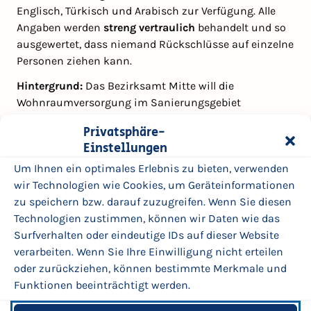
Englisch, Türkisch und Arabisch zur Verfügung. Alle
Angaben werden
streng vertraulich
behandelt und so
ausgewertet, dass niemand Rückschlüsse auf einzelne
Personen ziehen kann.
Hintergrund:
Das Bezirksamt Mitte will die
Wohnraumversorgung im Sanierungsgebiet
verbessern und vor Verdrängung schützen. In den
Privatsphäre-
nächsten Jahren werden Fördermittel eingesetzt. Das
Einstellungen
Ziel ist es, mehr Grün, mehr Orte für Treffen und
Um Ihnen ein optimales Erlebnis zu bieten, verwenden
Begegnung, weniger Lärm und bessere Luft und ein
wir Technologien wie Cookies, um Geräteinformationen
gutes Miteinander von Wohnen, Arbeiten und Freizeit
zu speichern bzw. darauf zuzugreifen. Wenn Sie diesen
zu schaffen
. Für das Sanierungsgebiet sollen
Technologien zustimmen, können wir Daten wie das
demnach
soziale Ziele
aufgestellt werden, um die
Surfverhalten oder eindeutige IDs auf dieser Website
Entwicklung sozialverträglich umzusetzen. Das
verarbeiten. Wenn Sie Ihre Einwilligung nicht erteilen
bedeutet vor Verdrängung schützen, bezahlbaren
oder zurückziehen, können bestimmte Merkmale und
Wohnraum erhalten und neuen bezahlbaren
Funktionen beeinträchtigt werden.
Wohnraum schaffen. Um die sozialen Ziele aufstellen
zu können, müssen die soziale und wirtschaftliche