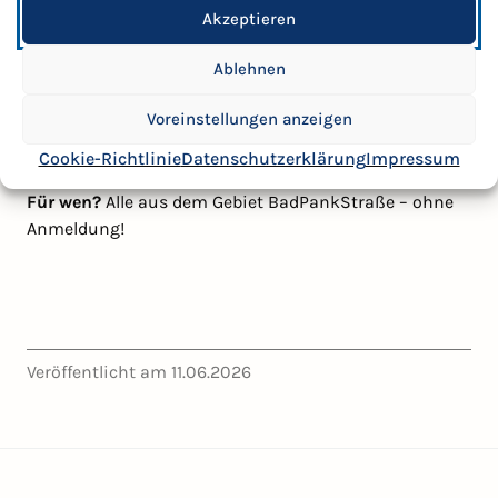
Akzeptieren
Wann?
18. Juni 2026, 18–20 Uhr
Wo?
Savvy-Galerie, Reinickendorfer Straße 17,
Ablehnen
13347 Berlin
Thema:
Umsetzungsplan Klimamaßnahmen und
Voreinstellungen anzeigen
soziale Sanierungsziele
Cookie-Richtlinie
Datenschutzerklärung
Impressum
Für wen?
Alle aus dem Gebiet BadPankStraße – ohne
Anmeldung!
Veröffentlicht am 11.06.2026