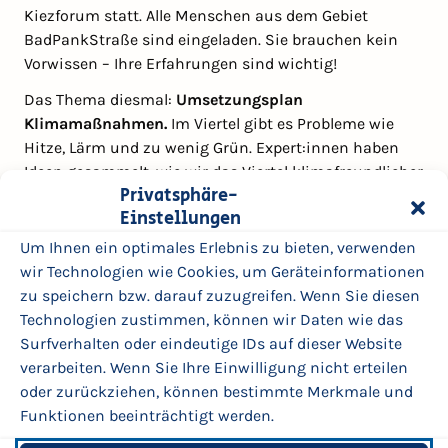
Kiezforum statt. Alle Menschen aus dem Gebiet
BadPankStraße sind eingeladen. Sie brauchen kein
Vorwissen – Ihre Erfahrungen sind wichtig!
Das Thema diesmal:
Umsetzungsplan
Klimamaßnahmen.
Im Viertel gibt es Probleme wie
Hitze, Lärm und zu wenig Grün. Expert:innen haben
Ideen gesammelt, wie wir das Viertel klimafreundlicher
Privatsphäre-
machen können. Dazu gehören zum Beispiel neue
Einstellungen
Bäume, bessere Energie für Häuser und nachhaltiger
Umgang mit Regenwasser.
Um Ihnen ein optimales Erlebnis zu bieten, verwenden
wir Technologien wie Cookies, um Geräteinformationen
Auch die
sozialen Sanierungsziele
aus der
zu speichern bzw. darauf zuzugreifen. Wenn Sie diesen
Sozialstudie werden vorgestellt.
Technologien zustimmen, können wir Daten wie das
Sie können sich informieren, Fragen stellen und mit
Surfverhalten oder eindeutige IDs auf dieser Website
dem Bezirk, der Gebietsbetreuung und den
verarbeiten. Wenn Sie Ihre Einwilligung nicht erteilen
Planer:innen sprechen.
oder zurückziehen, können bestimmte Merkmale und
Funktionen beeinträchtigt werden.
Auf einen Blick